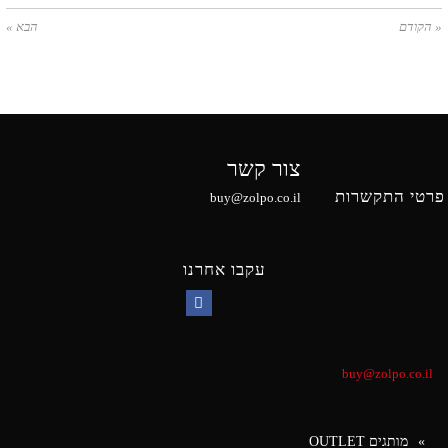
« הקודם
הבא »
צור קשר
פרטי התקשרות
buy@zolpo.co.il
עקבו אחרנו
Facebook
buy@zolpo.co.il
מותגים OUTLET