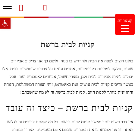
תפרי
סרטוני מוצרים והמלצות
עמוד הבית
משלוחים והחזרות
מוצרים חדשים
צור קשר
מעקב הזמנות
פתח סרגל 
קטגוריות
מינימום הזמנה 99.99 ש"ח – משלוח חינם ברכישה מעל
249.99ש"ח
קניות לבית ברשת
כולנו רוצים לטפח את הבית ולהרגיש בו בנוח. ולשם כך אנו צריכים אביזרים
שונים, חלקם למטרות דקורטיביות, אחרים עונים על צרכים שימושיים בבית. אלו
יכולים להיות אביזרים לבית ולגן, מוצרי חשמל, אביזרים לאמבטיה ועוד. אבל
כאשר צריכים קניות לבית עושים זאת באינטרנט, זוהי הצורה המשתלמת, הנוחה
וההגיונית ביותר לקנות היום. קניות לבית ברשת זה לא מה שחשבתם!
קניות לבית ברשת – כיצד זה עובד
אין דבר פשוט יותר מאשר קניות לבית ברשת. כל מה שאתם צריכים זה לגלוש
לאתר זול פה ולמצוא בו את המוצרים שבהם אתם מעוניינים. לצורך הנוחות