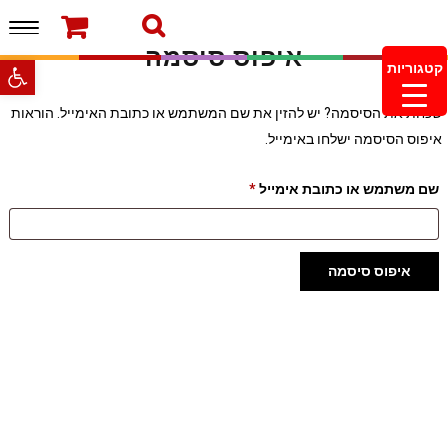
תפרי
סרטוני מוצרים והמלצות
עמוד הבית
איפוס סיסמה
משלוחים והחזרות
מוצרים חדשים
צור קשר
פתח סרגל
קטגוריות
מעקב הזמנות
מינימום הזמנה 99.99 ש"ח – משלוח חינם ברכישה
שכחת את הסיסמה? יש להזין את שם המשתמש או כתובת האימייל. הוראות
מעל 249.99ש"ח
איפוס הסיסמה ישלחו באימייל.
שם משתמש או כתובת אימייל
*
איפוס סיסמה