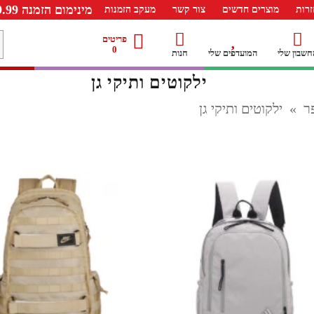
מינימום הזמנה 99.99 ש"ח – משלוח חינם ברכישה מעל 249.99ש"ח
רות
מוצרים חדשים
צור קשר
מעקב הזמנות
מ
פריטים
0
חשבון שלי
המועדפים שלי
חנות
ל
ילקוטים ותיקי גן
ר
»
ילקוטים ותיקי גן