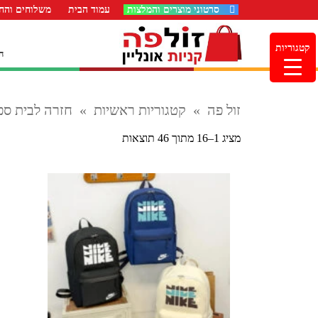
סרטוני מוצרים והמלצות
עמוד הבית
משלוחים והחז
קטגוריות
ה
זול פה
»
קטגוריות ראשיות
»
חזרה לבית ספ
ממוין
מציג 1–16 מתוך 46 תוצאות
לפי
הפריט
העדכני
ביותר