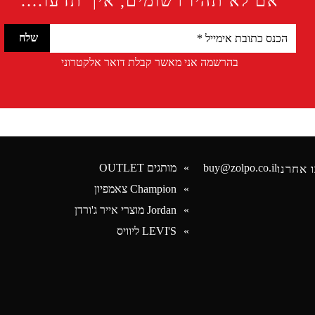
אם לא תהיו רשומים, איך תדעו....
בהרשמה אני מאשר קבלת דואר אלקטרוני
buy@zolpo.co.il
מותגים OUTLET
 אחרנו
Champion צאמפיון
Jordan מוצרי אייר ג'ורדן
Face
LEVI'S ליוויס