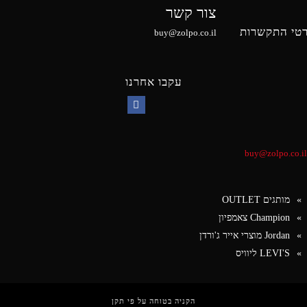
צור קשר
טי התקשרות
buy@zolpo.co.il
עקבו אחרנו
Facebook
buy@zolpo.co.il
מותגים OUTLET
Champion צאמפיון
Jordan מוצרי אייר ג'ורדן
LEVI'S ליוויס
הקניה בטוחה על פי תקן