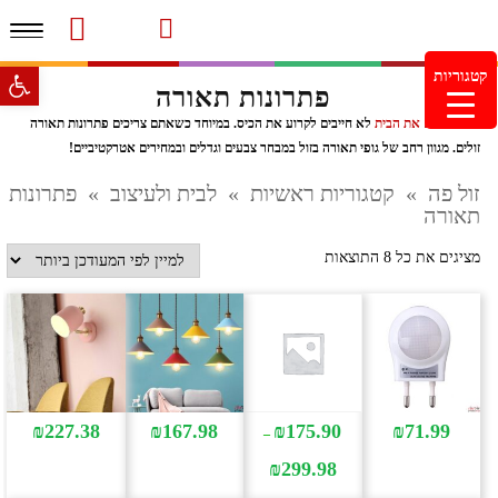
תפרי
סרטוני מוצרים והמלצות
עמוד הבית
משלוחים והחזרות
מוצרים חדשים
צור קשר
מעקב הזמנות
פתח סרגל 
קטגוריות
פתרונות תאורה
מינימום הזמנה 99.99 ש"ח – משלוח חינם ברכישה מעל
249.99ש"ח
כשמעצבים את הבית
לא חייבים לקרוע את הכיס. במיוחד כשאתם צריכים פתרונות תאורה
זולים. מגוון רחב של גופי תאורה בזול במבחר צבעים וגדלים ובמחירים אטרקטיביים!
זול פה
»
קטגוריות ראשיות
»
לבית ולעיצוב
»
פתרונות
תאורה
ממוין
מציגים את כל ⁦8⁩ התוצאות
לפי
הפריט
העדכני
ביותר
₪
227.38
₪
167.98
₪
175.90
₪
71.99
–
טווח
₪
299.98
מחירים: