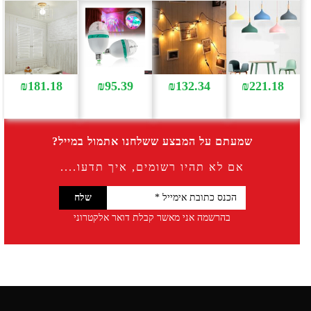
עד
₪
181.18
₪
95.39
₪
132.34
₪
221.18
שמעתם על המבצע ששלחנו אתמול במייל?
אם לא תהיו רשומים, איך תדעו....
בהרשמה אני מאשר קבלת דואר אלקטרוני