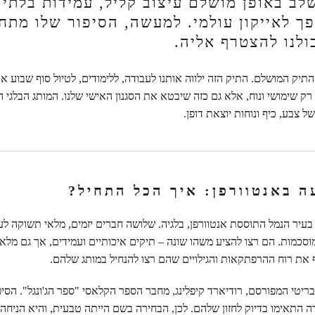
לב באופן מושלם עיצוב קליל, עמידות בלתי
פך לאייקון עולמי. למעשה, הסיפור שלו מתח
ולנו להצטרף אליה.
ק המושלם. התיק הזה ילווה אותנו לעבודה, ללימודים, לטיול סוף שבוע או 
 רק שימושי ונוח, אלא גם כזה שיבטא את הסגנון האישי שלנו. המותג הבלגי 
ל צבע, כיף ונוחות יוצאת דופן.
 באנטוורפן: איך הכל התחיל?
סיפור מתחיל בשנת 1987 בעיר הנמל התוססת אנטוורפן, בלגיה. שלושה חברים יזמים, מלאי תשוק
סכמות. הם רצו להציע משהו שונה – תיקים איכותיים ועמידים, אך גם מלאי 
את רוח ההרפתקאות והגילויים שהם רצו להנחיל במותג שלהם.
טי המפורסם, רודיארד קיפלינג, מחבר הספר הקלאסי "ספר הג'ונגל". הסיפו
 התאימו בדיוק לחזון שלהם. לכן, הבחירה בשם הייתה טבעית, והיא הניחה