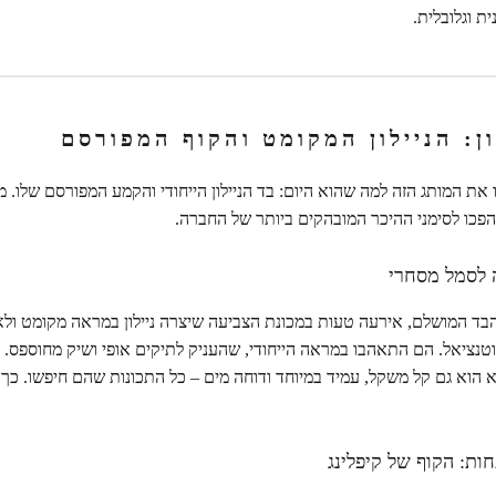
 וגלובלית.
ן: הניילון המקומט והקוף המפורסם
את המותג הזה למה שהוא היום: בד הניילון הייחודי והקמע המפורסם שלו. מע
כו לסימני ההיכר המובהקים ביותר של החברה.
לסמל מסחרי
בד המושלם, אירעה טעות במכונת הצביעה שיצרה ניילון במראה מקומט ולא
וטנציאל. הם התאהבו במראה הייחודי, שהעניק לתיקים אופי ושיק מחוספס. 
 הוא גם קל משקל, עמיד במיוחד ודוחה מים – כל התכונות שהם חיפשו. כ
ות: הקוף של קיפלינג