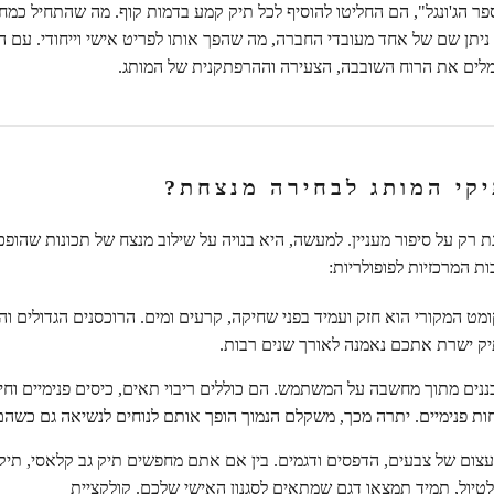
 הג'ונגל", הם החליטו להוסיף לכל תיק קמע בדמות קוף. מה שהתחיל כמח
ניתן שם של אחד מעובדי החברה, מה שהפך אותו לפריט אישי וייחודי. עם ה
לים את הרוח השובבה, הצעירה וההרפתקנית של המותג.
קי המותג לבחירה מנצחת?
רק על סיפור מעניין. למעשה, היא בנויה על שילוב מנצח של תכונות שהופכ
 המרכזיות לפופולריות:
קומט המקורי הוא חזק ועמיד בפני שחיקה, קרעים ומים. הרוכסנים הגדולים 
ק ישרת אתכם נאמנה לאורך שנים רבות.
נים מתוך מחשבה על המשתמש. הם כוללים ריבוי תאים, כיסים פנימיים וחיצו
ות פנימיים. יתרה מכך, משקלם הנמוך הופך אותם לנוחים לנשיאה גם כשהם
 עצום של צבעים, הדפסים ודגמים. בין אם אתם מחפשים תיק גב קלאסי, תיק
 לטיול, תמיד תמצאו דגם שמתאים לסגנון האישי שלכם. קולקציית