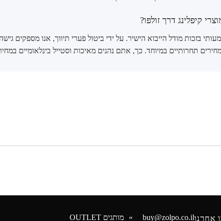
רי קיפלינג דרך זולפו?
עותי בזכות מודל הייבוא הישיר. על ידי ביטול פערי תיווך, אנו מספקים גישה 
ירים תחרותיים במיוחד. כך, אתם נהנים מאיכות וסטייל בינלאומיים במחי
buy@zolpo.co.il
מותגים OUTLET
 אחרנו