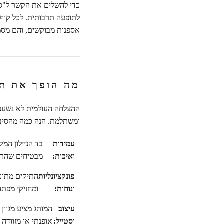
כדי להשלים את הקשר ל"ספר
לתופעה תרבותית. לכל קוף 
אספנות מבוקשים, והם מסמ
מה הופך את תי
ההצלחה העולמית לא נשענת 
ומשתלמת. הנה כמה מהסיבות
עמידות
בד הניילון המ
ואיכות:
מבטיחים שהתי
פונקציונליות
התיקים מתוכנ
ונוחות:
ומחזיקי מפתח
עיצוב
המותג מציע מגוון
וסטייל:
אופנתי או מזוודה