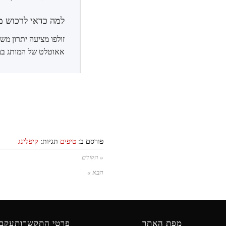
למה כדאי לרכוש מוצ
זולפו מציעה יתרון משמ
אאוטלט של המותג במח
פורסם ב:
טיפים
תגיות:
קיפלינג
« הקודם
הבא »
מפת האתר
פרטי התקשרות
עקבו