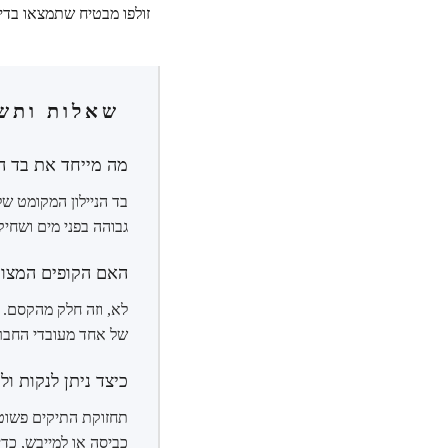
זולפו מבטיח שתמצאו בדי
שאלות ותשו
מה מייחד את בד הני
בד הניילון המקומט של
גבוהה בפני מים ושחיק
האם הקופים המצור
לא, וזה חלק מהקסם. לכ
של אחד מעובדי החברה
כיצד ניתן לנקות ול
תחזוקת התיקים פשוטה
כביסה או למייבש, כד