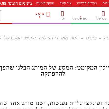
מינימום הזמנה 99.99 ש"ח – משלוח חינם ברכישה מעל 249.99ש"ח
רות
מוצרים חדשים
צור קשר
מעקב הזמנות
מ
פריטים
0
חשבון שלי
המועדפים שלי
חנות
ל
פה
»
טיפים
»
הסוד מאחורי הניילון המקומט: המסע של ה
ילון המקומט: המסע של המותג הבלגי שהפך
להרפתקה
ה ופונקציונליות נפגשות, ישנו מותג אחד ש