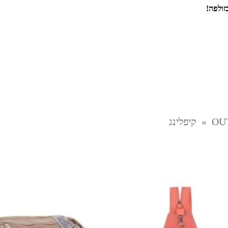
זולפה!
»
קיפלינג