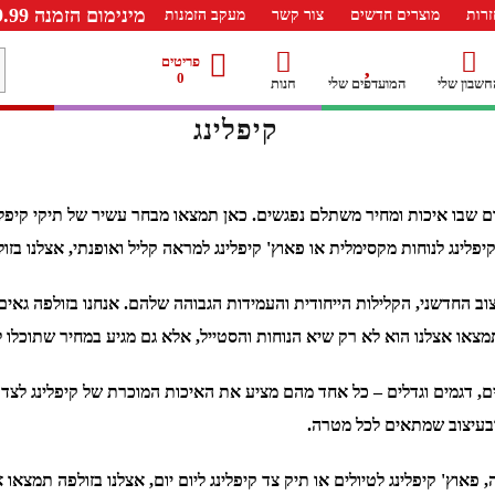
מינימום הזמנה 99.99 ש"ח – משלוח חינם ברכישה מעל 249.99ש"ח
רות
מוצרים חדשים
צור קשר
מעקב הזמנות
מ
פריטים
0
חשבון שלי
המועדפים שלי
חנות
ל
קיפלינג
ום שבו איכות ומחיר משתלם נפגשים. כאן תמצאו מבחר עשיר של תיקי קיפלינ
קיפלינג לנוחות מקסימלית או פאוץ' קיפלינג למראה קליל ואופנתי, אצלנו
ב החדשני, הקלילות הייחודית והעמידות הגבוהה שלהם. אנחנו בזולפה גאים 
מצאו אצלנו הוא לא רק שיא הנוחות והסטייל, אלא גם מגיע במחיר שתוכלו
בעים, דגמים וגדלים – כל אחד מהם מציע את האיכות המוכרת של קיפלינג לצ
בעיצוב שמתאים לכל מטרה.
 פאוץ' קיפלינג לטיולים או תיק צד קיפלינג ליום יום, אצלנו בזולפה תמצא