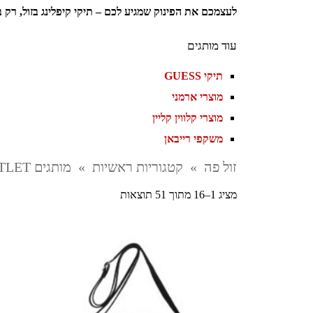
לעצמכם את הפינוק שמגיע לכם – תיקי קיפלינג בזול, רק ב
עוד מותגים
תיקי GUESS
מוצרי ארמני
מוצרי קלווין קליין
משקפי רייבאן
זול פה
»
קטגוריות ראשיות
»
מותגים OUTLET
ממוין
מציג 1–16 מתוך 51 תוצאות
לפי
הפריט
העדכני
ביותר