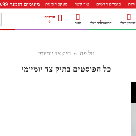
מינימום הזמנה 99.99 ש"ח – משלוח חינם ברכישה מעל 249.99ש"ח
רות
מוצרים חדשים
צור קשר
מעקב הזמנות
מ
פריטים
0
חשבון שלי
המועדפים שלי
חנות
ל
זול פה
»
תיק צד יומיומי
כל הפוסטים ב
תיק צד יומיומי