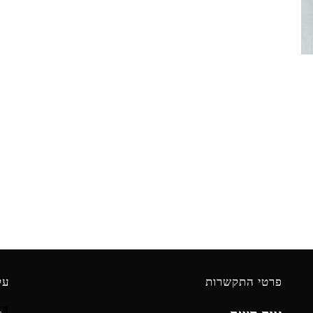
פרטי התקשרות
עק