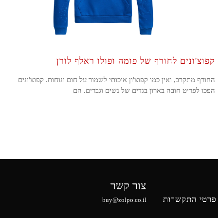
קפוצ'ונים לחורף של פומה ופולו ראלף לורן
החורף מתקרב, ואין כמו קפוצ'ון איכותי לשמור על חום ונוחות. קפוצ'ונים
הפכו לפריט חובה בארון בגדים של נשים וגברים. הם
צור קשר
פרטי התקשרות
buy@zolpo.co.il