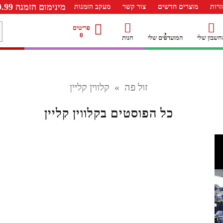
מינימום הזמנה 99.99 ש"ח – משלוח חינם ברכישה מעל 249.99ש"ח
רות
מוצרים חדשים
צור קשר
מעקב הזמנות
מ
פריטים
0
חשבון שלי
המועדפים שלי
חנות
ל
זול פה
»
קלווין קליין
כל הפוסטים ב
קלווין קליין