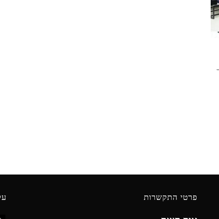
פרטי התקשרות
עק