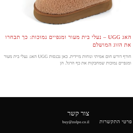
האג UGG – נעלי בית מעור ומגפיים נמוכות: כך תבחרו
את הזוג המושלם
חורף דורש חום אמיתי ונוחות מיידית. כאן נכנסות UGG האג: נעלי בית מעור
ומגפיים נמוכות שמחבקות את כף הרגל. הן
צור קשר
פרטי התקשרות
buy@zolpo.co.il