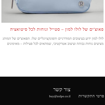
פאוצ'ים של לולו למון – סטייל ונוחות לכל סיטואציה
לולו למון ידוע בעיצובים המודרניים והפונקציונליים שלו. הפאוצ'ים של המותג
מציעים נוחות גבוהה ועיצוב אטרקטיבי, שמתאים לכל פעילות – מאימונים
צור קשר
פרטי התקשרות
buy@zolpo.co.il