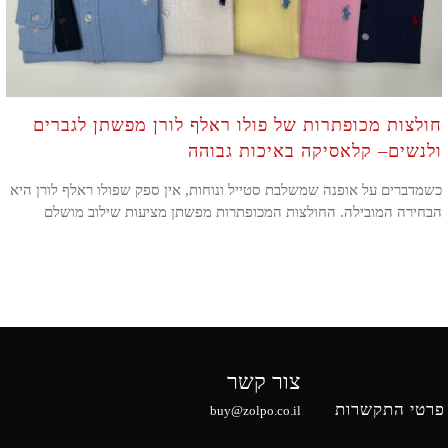
חולצות מכופתרות של פולו ראלף לורן מפשתן לגברים
ולנשים– קלאסיקה באיכות גבוהה
כשמדברים על אופנה שמשלבת סטייל ונוחות, אין ספק שפולו ראלף לורן היא
הבחירה המובילה. החולצות המכופתרות מפשתן מציעות שילוב מושלם
צור קשר
פרטי התקשרות
buy@zolpo.co.il