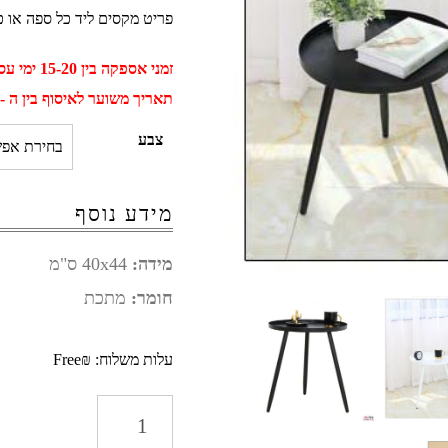
פריט מקסים ליד כל ספה או כ
זמני אספקה בין 15-20 ימי עסקים
תאריך משוער לאיסוף בין ה - 01 ספטמבר ל - 11 ספטמב
צבע
מידע נוסף
מידה:
40x44 ס"מ
חומר:
מתכת
עלות משלוח: ₪Free
כמות
של