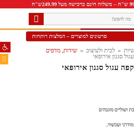
ה
חפש?
סרטונים למוצרים – המלצות רותחות
פתח סרגל 
יות
»
לבית ולעיצוב
»
שידות, מדפים
גול סגנון אירופאי
פה עגול סגנון אירופאי
ת ושוליים מוגבהים