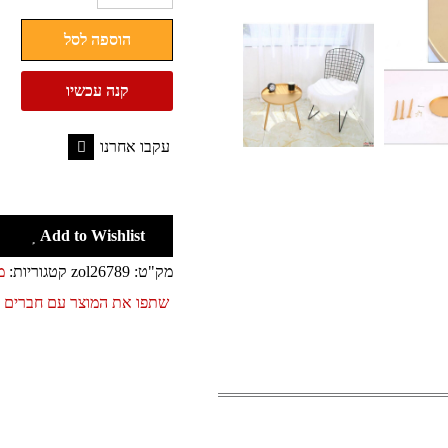
שולחן
הוספה לסל
קפה
עגול
קנה עכשיו
סגנון
אירופאי
עקבו אחרנו
Facebook
Add to Wishlist
מק"ט:
zol26789
קטגוריות:
מ
שתפו את המוצר עם חברים 