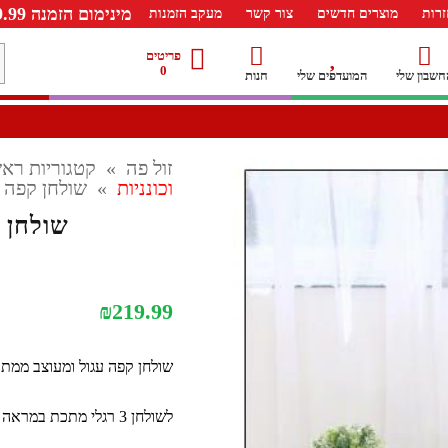
מינימום הזמנה 99.99 ש"ח – משלוח חינם ברכישה מעל 249.99ש"ח
רות
מוצרים חדשים
צור קשר
מעקב הזמנות
מ
פריטים
0
חשבון שלי
המועדפים שלי
חנות
ל
זול פה
»
קטגוריות ראש
וכונניות
»
שולחן קפה ע
שולחן ק
₪
219.99
שולחן קפה עגול ומעוצב ממתכ
לשולחן 3 רגלי מתכת במראה מודרני ועכשווי,