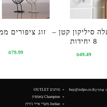
ה סיליקון קטן –
זוג ציפורים מ
8 יחידות
₪
79.99
₪
49.49
buy@zolpo.co.il
מותגים OUTLET
 אחרנו
Champion צאמפיון
Jordan מוצרי אייר ג'ורדן