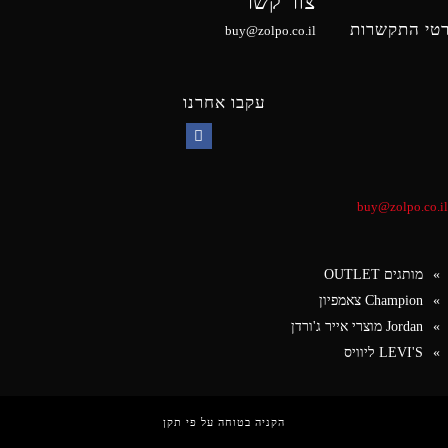
צור קשר
טי התקשרות
buy@zolpo.co.il
עקבו אחרנו
Facebook
buy@zolpo.co.il
מותגים OUTLET
Champion צאמפיון
Jordan מוצרי אייר ג'ורדן
LEVI'S ליוויס
הקניה בטוחה על פי תקן