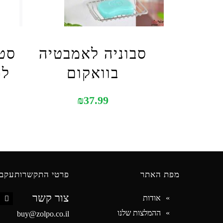
סבוניה לאמבטיה
סט 
בוואקום
לת
₪
37.99
מפת האתר
פרטי התקשרות
עקבו
צור קשר
אודות
book
ההמלצות שלנו
buy@zolpo.co.il