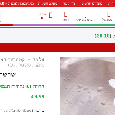
מינימום הזמנה 99.99 ש"ח – משלוח חינם ברכישה מעל 249.99ש"ח
רות
מוצרים חדשים
צור קשר
מעקב הזמנות
מ
פריטים
0
חשבון שלי
המועדפים שלי
חנות
ל
₪
0.10
)
זול פה
»
קטגוריות ראש
מונעת סתימות לכיור
שרשרת
הרווח 0.1 נקודות תגמול
₪
9.99
שרשרת מונעת סתימות בכיור