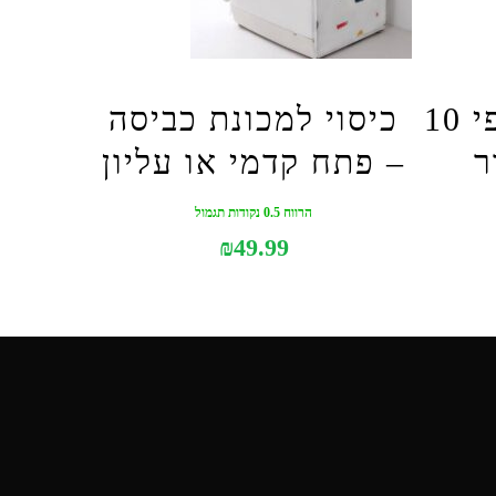
מראה מגדילה פי 10
כיסוי למכונת כביסה
ר
– פתח קדמי או עליון
הרווח 0.5 נקודות תגמול
₪
49.99