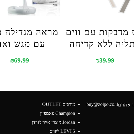
מדבקות עם ווים
ליה ללא קדיחה
עם מגש ואו
₪
69.99
₪
39.99
buy@zolpo.co.il
מותגים OUTLET
 אחרנו
Champion צאמפיון
Jordan מוצרי אייר ג'ורדן
Face
LEVI'S ליוויס