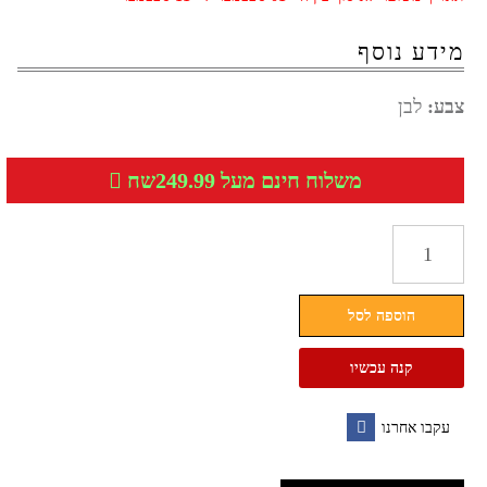
מידע נוסף
צבע:
לבן
משלוח חינם מעל 249.99שח
כמות
של
ראש
הוספה לסל
ברז
אוטומטי
קנה עכשיו
ללא
מגע
עקבו אחרנו
שיאומי
Facebook
Xiaomi