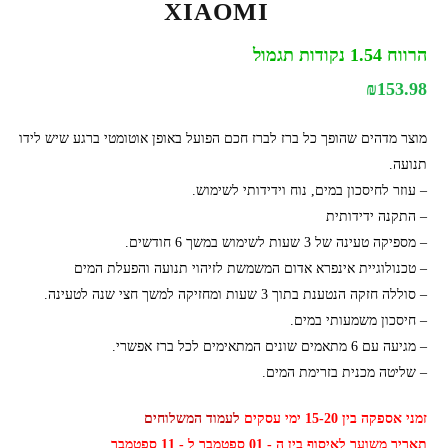
XIAOMI
הרווח 1.54 נקודות תגמול
₪
153.98
מוצר מדהים שהופך כל ברז לברז חכם הפועל באופן אוטומטי ברגע שיש לידו
תנועה.
– עוזר לחיסכון במים, נוח וידידותי לשימוש.
– התקנה ידידותית
– מספיקה טעינה של 3 שעות לשימוש במשך 6 חודשים.
– טכנולוגיית אינפרא אדום המשמשת לזיהוי תנועה והפעלת המים
– סוללה חזקה הנטענת בתוך 3 שעות ומחזיקה למשך חצי שנה לטעינה.
– חיסכון משמעותי במים.
– מגיעה עם 6 מתאמים שונים המתאימים לכל ברז אפשרי.
– שליטה מכנית בזרימת המים.
זמני אספקה בין 15-20 ימי עסקים
לעמוד המשלוחים
תאריך משוער לאיסוף בין ה - 01 ספטמבר ל - 11 ספטמבר