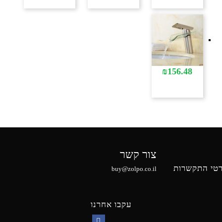
₪
156.48
צור קשר
טי התקשרות
buy@zolpo.co.il
עקבו אחרנו