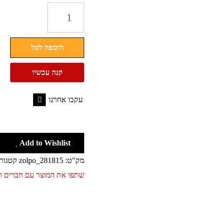
כמות
של
שעון
הוספה לסל
קיר
מנימליסטי
קנה עכשיו
-
זהב/שחור
עקבו אחרנו
-
Facebook
50/35
ס"מ
Add to Wishlist
מק"ט:
zolpo_281815
קטגור
שתפו את המוצר עם חברים 