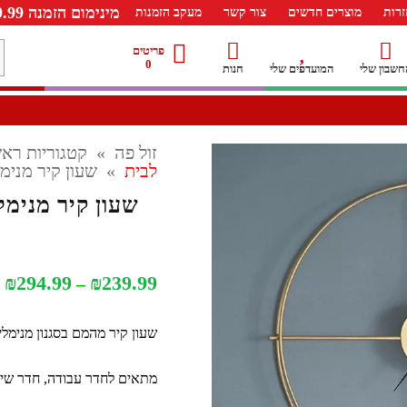
מינימום הזמנה 99.99 ש"ח – משלוח חינם ברכישה מעל 249.99ש"ח
רות
מוצרים חדשים
צור קשר
מעקב הזמנות
מ
פריטים
0
חשבון שלי
המועדפים שלי
חנות
ל
זול פה
»
קטגוריות ראש
לבית
»
שעון קיר מנימליסט
שעון קיר מנימליסטי
ט
₪
294.99
₪
239.99
–
מ
שעון קיר מהמם בסגנון מנימלי
מתאים לחדר עבודה, חדר שינה
ע