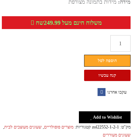
מידה:
מידות בתמונה מצורפת
משלוח חינם מעל 249.99שח
כמות
של
שעון
הוספה לסל
דיגיטלי
קוביה
קנה עכשיו
עקבו אחרנו
Facebook
Add to Wishlist
מק"ט:
zol22552-1-2-1
קטגוריות:
מוצרים פופולריים
,
שעונים מעוצבים לבית
,
שעונים מעוררים