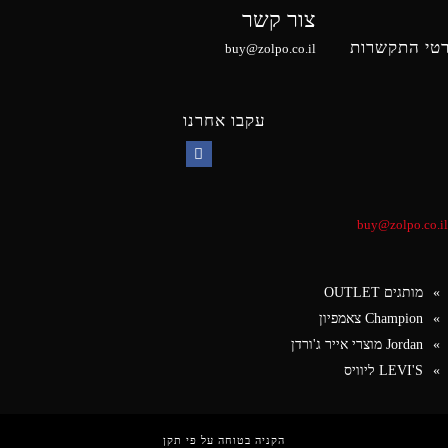
צור קשר
טי התקשרות
buy@zolpo.co.il
עקבו אחרנו
Facebook
buy@zolpo.co.il
מותגים OUTLET
Champion צאמפיון
Jordan מוצרי אייר ג'ורדן
LEVI'S ליוויס
הקניה בטוחה על פי תקן