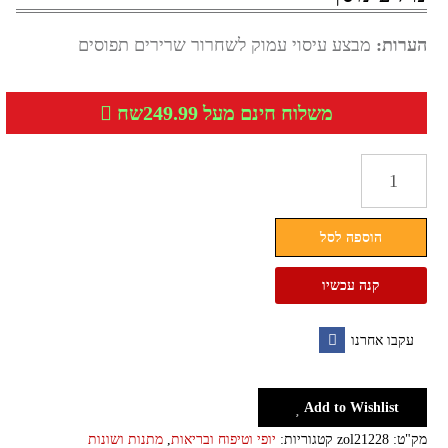
הערות:
מבצע עיסוי עמוק לשחרור שרירים תפוסים
משלוח חינם מעל 249.99שח
כמות
של
כרית
הוספה לסל
עיסוי
שיאצו
קנה עכשיו
חשמלית
עם
עקבו אחרנו
חימום
Facebook
Add to Wishlist
מק"ט:
zol21228
קטגוריות:
יופי וטיפוח ובריאות
,
מתנות ושונות