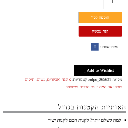
של
תיק
הוספה לסל
צד
גדול
קנה עכשיו
לנשים
דגם
עקבו אחרנו
טראק
Facebook
Add to Wishlist
מק"ט:
zolpo_265631
קטגוריות:
אופנה ואביזרים
,
נשים
,
תיקים
שתפו את המוצר עם חברים ומשפחה
האותיות הקטנות בגדול
למה לשלם יותר? לקנות חכם לקנות ישיר