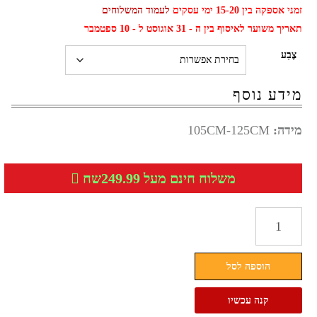
זמני אספקה בין 15-20 ימי עסקים
לעמוד המשלוחים
תאריך משוער לאיסוף בין ה - 31 אוגוסט ל - 10 ספטמבר
צֶבַע
מידע נוסף
מידה:
105CM-125CM
משלוח חינם מעל 249.99שח
כמות
של
חגורה
הוספה לסל
אופנתית
גוצ'י
קנה עכשיו
Gucci