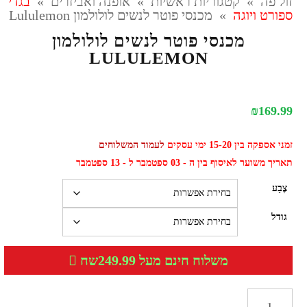
זול פה
»
קטגוריות ראשיות
»
אופנה ואביזרים
»
בגדי
ספורט ויוגה
»
מכנסי פוטר לנשים לולולמון Lululemon
מכנסי פוטר לנשים לולולמון
LULULEMON
₪
169.99
זמני אספקה בין 15-20 ימי עסקים
לעמוד המשלוחים
תאריך משוער לאיסוף בין ה - 03 ספטמבר ל - 13 ספטמבר
צֶבַע
גודל
משלוח חינם מעל 249.99שח
כמות