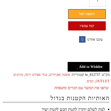
של
מכנסי
הוספה לסל
פוטר
לנשים
קנה עכשיו
לולולמון
Lululemon
עקבו אחרנו
Facebook
Add to Wishlist
מק"ט:
br_812737
קטגוריות:
אופנה ואביזרים
,
בגדי ספורט ויוגה
,
מותגים
OUTLET
,
נשים
שתפו את המוצר עם חברים ומשפחה
האותיות הקטנות בגדול
למה לשלם יותר? לקנות חכם לקנות ישיר