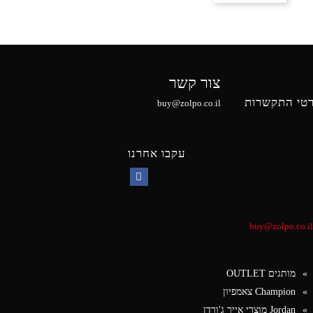
צור קשר
טי התקשרות
buy@zolpo.co.il
עקבו אחרנו
Facebook
buy@zolpo.co.il
מותגים OUTLET
Champion צאמפיון
Jordan מוצרי אייר ג'ורדן