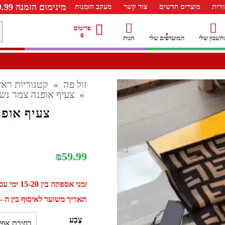
מינימום הזמנה 99.99 ש"ח – משלוח חינם ברכישה מעל 249.99ש"ח
רות
מוצרים חדשים
צור קשר
מעקב הזמנות
מ
פריטים
0
חשבון שלי
המועדפים שלי
חנות
ל
זול פה
»
קטגוריות ראש
»
צעיף אופנה צמר נשים פנ
צעיף אופנה 
₪
59.99
זמני אספקה בין 15-20 ימי עסקים
תאריך משוער לאיסוף בין ה - 01 ספטמבר ל - 11 ספטמב
צֶבַע