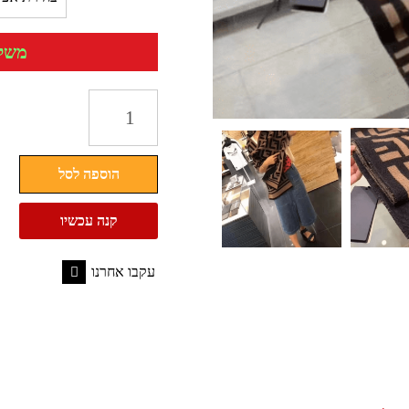
משלוח 
כמות
של
צעיף
הוספה לסל
אופנה
צמר
קנה עכשיו
נשים
פנדי
עקבו אחרנו
Fendi
Facebook