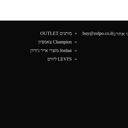
buy@zolpo.co.il
מותגים OUTLET
 אחרנו
Champion צאמפיון
Jordan מוצרי אייר ג'ורדן
Face
LEVI'S ליוויס