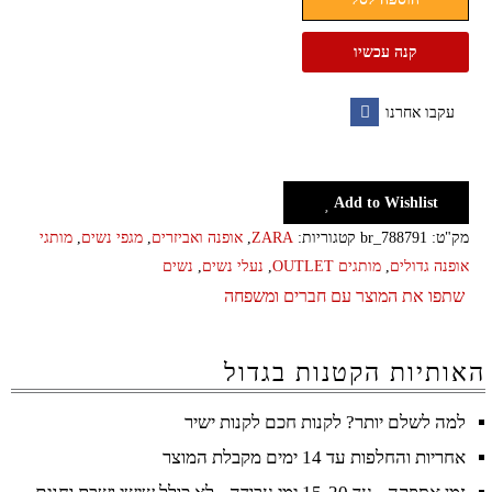
שפיץ
קלאסיות
קנה עכשיו
נשים
בהשראת
עקבו אחרנו
זארה
Facebook
ZARA
Add to Wishlist
מק"ט:
br_788791
קטגוריות:
ZARA
,
אופנה ואביזרים
,
מגפי נשים
,
מותגי
אופנה גדולים
,
מותגים OUTLET
,
נעלי נשים
,
נשים
שתפו את המוצר עם חברים ומשפחה
האותיות הקטנות בגדול
למה לשלם יותר? לקנות חכם לקנות ישיר
אחריות והחלפות עד 14 ימים מקבלת המוצר