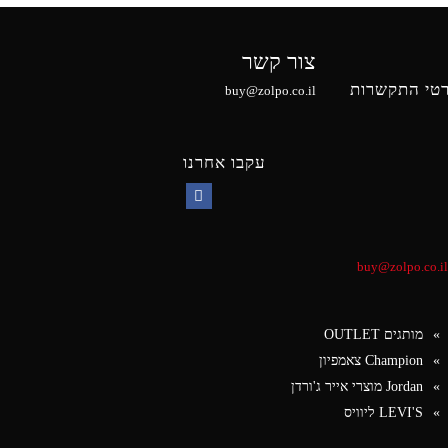
צור קשר
טי התקשרות
buy@zolpo.co.il
עקבו אחרנו
Facebook
buy@zolpo.co.il
מותגים OUTLET
Champion צאמפיון
Jordan מוצרי אייר ג'ורדן
LEVI'S ליוויס