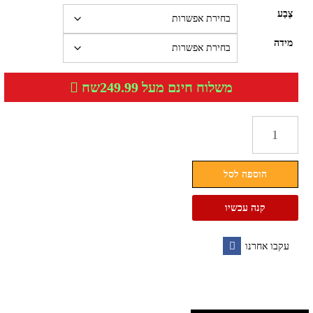
צֶבַע
מידה
משלוח חינם מעל 249.99שח
כמות
של
כפכפי
הוספה לסל
פרווה
עם
קנה עכשיו
גומי
UGG
עקבו אחרנו
האג
Facebook