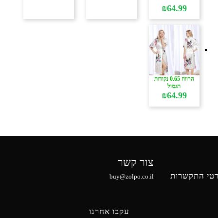
טווח
₪
64.99
מחירים:
עד
הרווח 0.65 נקודות
תגמול
₪
64.99
צור קשר
טי התקשרות
buy@zolpo.co.il
עקבו אחרנו