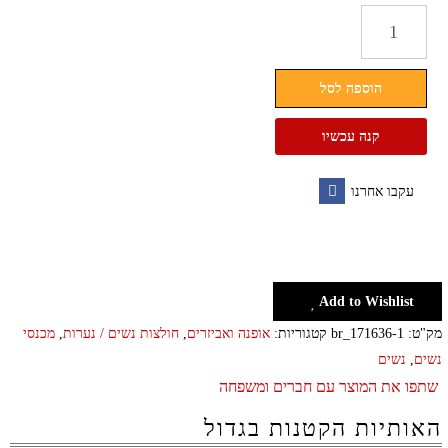
כמות
של
חליפה
הוספה לסל
אלגנטית
לנשים
קנה עכשיו
שני
חלקים
עקבו אחרנו
Facebook
Add to Wishlist
מק"ט:
br_171636-1
קטגוריות:
אופנה ואביזרים
,
חולצות נשים / נערות
,
מכנסי
נשים
,
נשים
שתפו את המוצר עם חברים ומשפחה
האותיות הקטנות בגדול