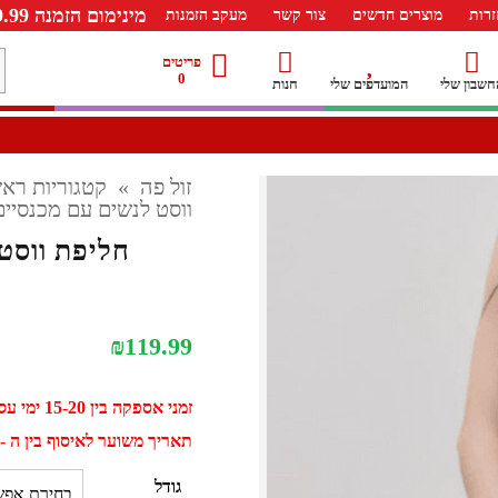
מינימום הזמנה 99.99 ש"ח – משלוח חינם ברכישה מעל 249.99ש"ח
רות
מוצרים חדשים
צור קשר
מעקב הזמנות
מ
פריטים
0
חשבון שלי
המועדפים שלי
חנות
ל
זול פה
»
קטגוריות ראש
ווסט לנשים עם מכנסיים
חליפת ווסט
₪
119.99
זמני אספקה בין 15-20 ימי עסקים
תאריך משוער לאיסוף בין ה - 01 ספטמבר ל - 11 ספטמב
גודל