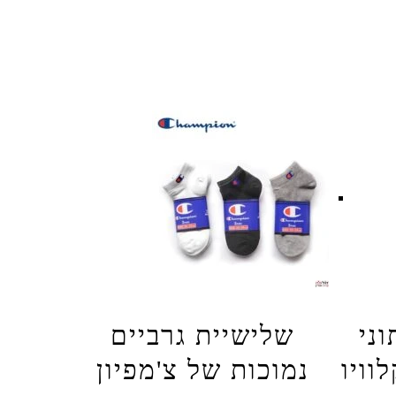
וני
שלישיית גרביים
וויו
נמוכות של צ'מפיון