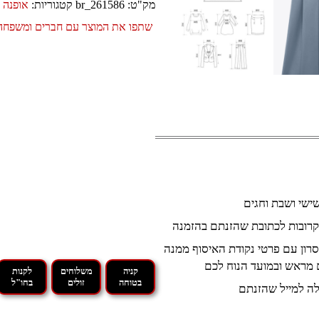
מק"ט:
br_261586
קטגוריות:
אופנה ו
שתפו את המוצר עם חברים ומשפחה
קרובות לכתובת שהזנתם בהזמנה
רון עם פרטי נקודת האיסוף ממנה
 מראש ובמועד הנוח לכם
קניה
משלוחים
לקנות
בטוחה
זולים
בחו"ל
ה למייל שהזנתם