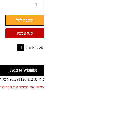
כמות
של
סריג
הוספה לסל
נעים
לנשים
קנה עכשיו
-
דגם
עקבו אחרנו
קיפול
Facebook
Add to Wishlist
מק"ט:
zol291120-1-2
קטגור
שתפו את המוצר עם חברים 