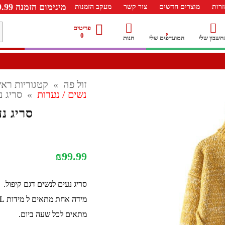
מינימום הזמנה 99.99 ש"ח – משלוח חינם ברכישה מעל 249.99ש"ח
רות
מוצרים חדשים
צור קשר
מעקב הזמנות
מ
פריטים
0
חשבון שלי
המועדפים שלי
חנות
ל
זול פה
»
קטגוריות ראש
נשים / נערות
»
סריג נ
סריג נ
₪
99.99
סריג נעים לנשים דגם קיפול.
מידה אחת מתאים ל מידות S-L
מתאים לכל שעה ביום.