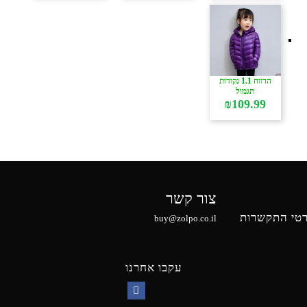
הרווח 1.1 נקודות
תגמול
₪
109.99
צור קשר
טי התקשרות
buy@zolpo.co.il
עקבו אחרנו