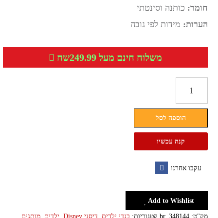
חומר:
כותנה וסינטתי
הערות:
מידות לפי גובה
משלוח חינם מעל 249.99שח
כמות
של
שמלת
הוספה לסל
קיץ
לילדות
קנה עכשיו
עם
הדפס
עקבו אחרנו
של
Facebook
פרוזן
Add to Wishlist
מק"ט:
br_348144
קטגוריות:
בגדי ילדים
,
דיסני Disney
,
ילדים
,
מותגים