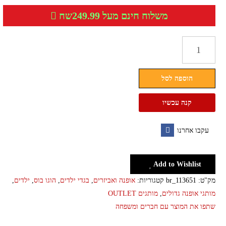
משלוח חינם מעל 249.99שח
כמות
של
טישרט
הוספה לסל
קצרה
לילדים
קנה עכשיו
הוגו
בוס
עקבו אחרנו
HUGO
Facebook
BOSS
דגם
Add to Wishlist
פרינט
מק"ט:
br_113651
קטגוריות:
אופנה ואביזרים
,
בגדי ילדים
,
הוגו בוס
,
ילדים
,
מותגי אופנה גדולים
,
מותגים OUTLET
שתפו את המוצר עם חברים ומשפחה