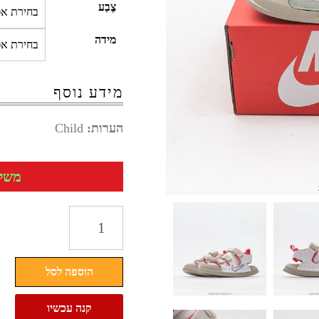
צֶבַע
מידה
מידע נוסף
הערות:
Child
משלוח 
כמות
של
סנדלי
הוספה לסל
נייק
לילדים
קנה עכשיו