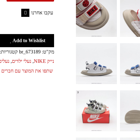
מידות
26-
עקבו אחרנו
35
Facebook
NIKE
Add to Wishlist
מק"ט:
br_673189
קטגוריות:
נייק NIKE
,
נעלי ילדים
,
נעלים
שתפו את המוצר עם חברים 