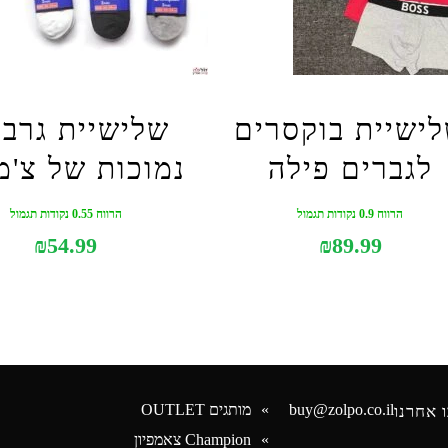
ישיית בוקסרים
שלישיית גרבי
לגברים פילה
נמוכות של צ'מפ
הרווח 0.9 נקודות תגמול
הרווח 0.55 נקודות תגמול
₪
54.99
₪
89.99
buy@zolpo.co.il
מותגים OUTLET
 אחרנו
Champion צאמפיון