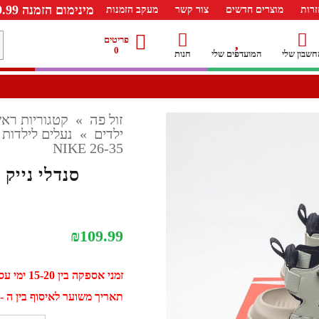
מינימום הזמנה 99.99 ש"ח – משלוח חינם ברכישה מעל 249.99ש"ח
רות
מוצרים חדשים
צור קשר
מעקב הזמנות
מ
פריטים
0
חשבון שלי
המועדפים שלי
חנות
ל
זול פה
»
קטגוריות ראש
ילדים
»
נעלים לילדות
26-35 NIKE
סנדלי נייק לילד
₪
109.99
זמני אספקה בין 15-20 ימי עסקים
תאריך משוער לאיסוף בין ה - 31 אוגוסט ל - 10 ספטמב