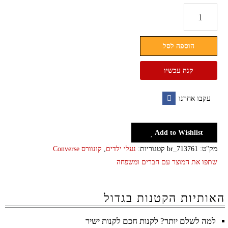
כמות
של
נעלי
הוספה לסל
סניקרס
לילדים
קנה עכשיו
וילדות
קונברס
עקבו אחרנו
Converse
Facebook
Play
Add to Wishlist
מק"ט:
br_713761
קטגוריות:
נעלי ילדים
,
קונוורס Converse
שתפו את המוצר עם חברים ומשפחה
האותיות הקטנות בגדול
למה לשלם יותר? לקנות חכם לקנות ישיר