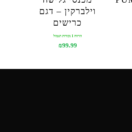
וילברקין – דגם
כרישים
הרווח 1 נקודות תגמול
₪
99.99