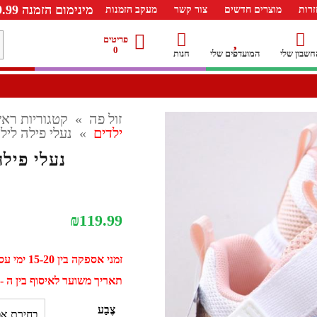
מינימום הזמנה 99.99 ש"ח – משלוח חינם ברכישה מעל 249.99ש"ח
רות
מוצרים חדשים
צור קשר
מעקב הזמנות
מ
פריטים
0
חשבון שלי
המועדפים שלי
חנות
ל
זול פה
»
קטגוריות ראש
ילדים
»
נעלי פילה לילדי
נעלי פילה 
₪
119.99
זמני אספקה בין 15-20 ימי עסקים
תאריך משוער לאיסוף בין ה - 01 ספטמבר ל - 11 ספטמב
צֶבַע