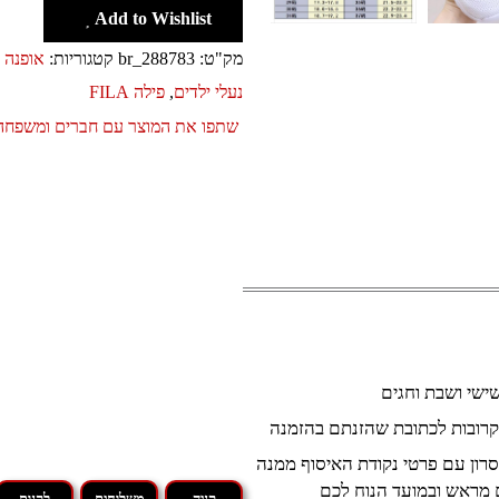
Add to Wishlist
מק"ט:
br_288783
קטגוריות:
אופנה ו
נעלי ילדים
,
פילה FILA
שתפו את המוצר עם חברים ומשפחה
קרובות לכתובת שהזנתם בהזמנה
רון עם פרטי נקודת האיסוף ממנה
 מראש ובמועד הנוח לכם
קניה
משלוחים
לקנות