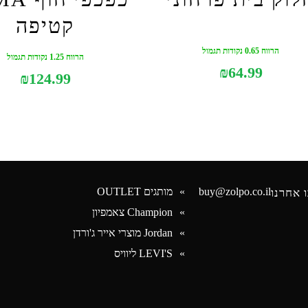
קטיפה
הרווח 0.65 נקודות תגמול
הרווח 1.25 נקודות תגמול
₪
64.99
₪
124.99
buy@zolpo.co.il
מותגים OUTLET
 אחרנו
Champion צאמפיון
Jordan מוצרי אייר ג'ורדן
Face
LEVI'S ליוויס