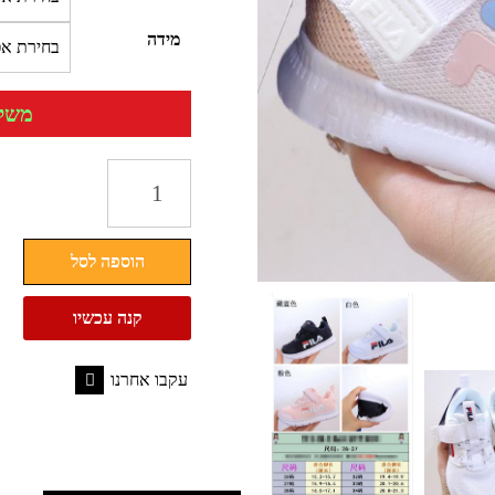
מידה
משלוח 
כמות
של
נעלי
הוספה לסל
פילה
לילדים
קנה עכשיו
בנים
בנות
עקבו אחרנו
FILA
Facebook