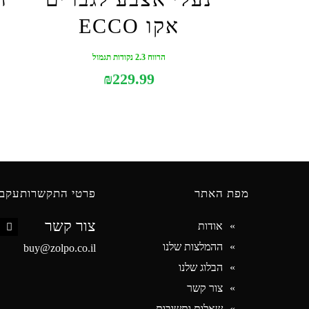
אקו ECCO
הרווח 2.3 נקודות תגמול
₪
229.99
מפת האתר
פרטי התקשרות
עקבו
צור קשר
אודות
book
ההמלצות שלנו
buy@zolpo.co.il
הבלוג שלנו
צור קשר
שאלות ותשובות