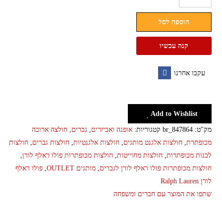
חולצה
הוספה לסל
מכופתרת
שרוולים
קנה עכשיו
ארוכים
פולו
עקבו אחרנו
ראלף
Facebook
לורן
Ralph
Add to Wishlist
Lauren
מק"ט:
br_847864
קטגוריות:
אופנה ואביזרים
,
גברים
,
חולצה ארוכה
מכופתרת
,
חולצות אלגנט מותגים
,
חולצות אלגנטיות
,
חולצות גברים
,
חולצות
לבנות מכופתרות
,
חולצות מחוייטות
,
חולצות מכופתרות פולו ראלף לורן
,
חולצות מכופתרות פולו ראלף לורן לגברים
,
מותגים OUTLET
,
פולו ראלף
לורן Ralph Lauren
שתפו את המוצר עם חברים ומשפחה