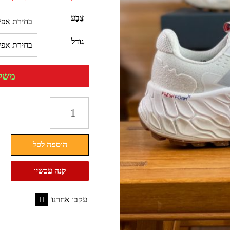
צֶבַע
גודל
משלוח 
כמות
של
נעלי
הוספה לסל
ספורט
נשים
קנה עכשיו
גברים
ניו
עקבו אחרנו
באלאנס
Facebook
New