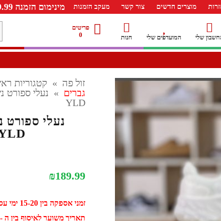
מינימום הזמנה 99.99 ש"ח – משלוח חינם ברכישה מעל 249.99ש"ח
רות
מוצרים חדשים
צור קשר
מעקב הזמנות
מ
פריטים
0
חשבון שלי
המועדפים שלי
חנות
ל
זול פה
»
קטגוריות ראש
גברים
»
YLD
 YLD
₪
189.99
זמני אספקה בין 15-20 ימי עסקים
תאריך משוער לאיסוף בין ה - 31 אוגוסט ל - 10 ספטמב