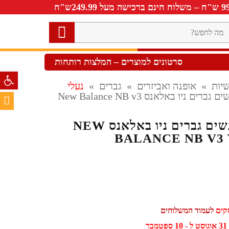
ה
חפש?
סרטונים למוצרים – המלצות רותחות
פתח סרגל 
יות
»
אופנה ואביזרים
»
גברים
»
נעלי
נעלי ספורט נשים גברים ניו באלאנס New Balance NB v3
נעלי ספורט נשים גברים ניו באלאנס NEW
BALANCE NB V3
לעמוד המשלוחים
ר