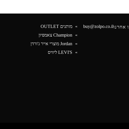
buy@zolpo.co.il
מותגים OUTLET
 אחרנו
Champion צאמפיון
Jordan מוצרי אייר ג'ורדן
Face
LEVI'S ליוויס