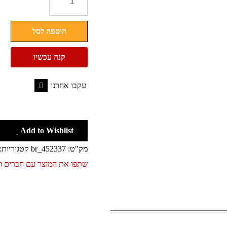
של
נעלי
הוספה לסל
ספורט
לגברים
קנה עכשיו
קט
CAT
עקבו אחרנו
Facebook
Add to Wishlist
מק"ט:
br_452337
קטגוריות:
שתפו את המוצר עם חברים 