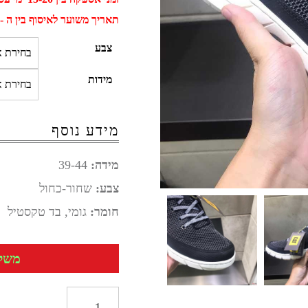
תאריך משוער לאיסוף בין ה - 01 ספטמבר ל - 11 ספטמב
צבע
מידות
מידע נוסף
מידה:
39-44
צבע:
שחור-כחול
חומר:
גומי, בד טקסטיל
משלוח 
כמות