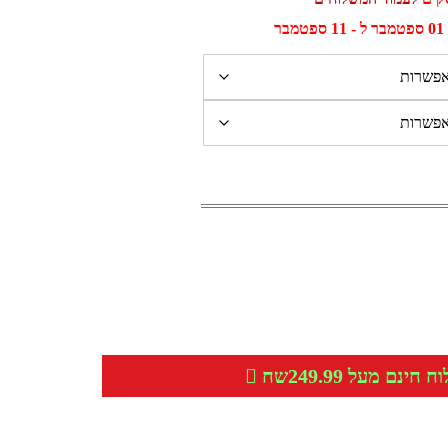
ר
חינם מעל 249.99שח