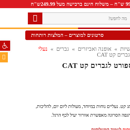
ה
חפש?
סרטונים למוצרים – המלצות רותחות
פתח סרגל 
יות
»
אופנה ואביזרים
»
גברים
»
נעלי
רים קט CAT
ורט לגברים קט CAT
קט. נעליים נוחות במיוחד, מעולות ליום יום, להליכות,
הגפה הסרוגה מאפשרת אוורור יעיל לכף הרגל.
לעמוד המשלוחים