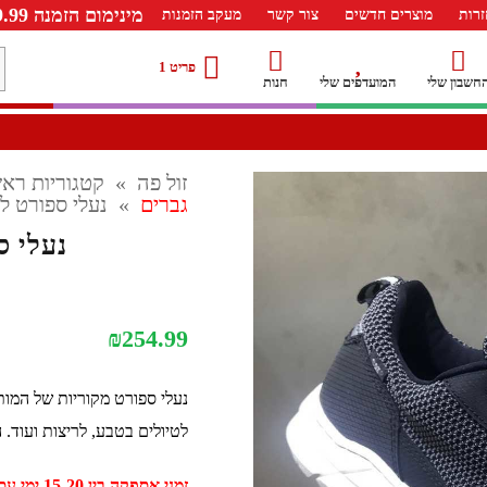
מינימום הזמנה 99.99 ש"ח – משלוח חינם ברכישה מעל 249.99ש"ח
רות
מוצרים חדשים
צור קשר
מעקב הזמנות
מ
פריט 1
חשבון שלי
המועדפים שלי
חנות
ל
זול פה
»
קטגוריות ראש
גברים
»
נעלי ספורט לגב
נעלי ספ
₪
254.99
נעלי ספורט מקוריות של המותג 
לטיולים בטבע, לריצות ועוד. 
זמני אספקה בין 15-20 ימי עסקים