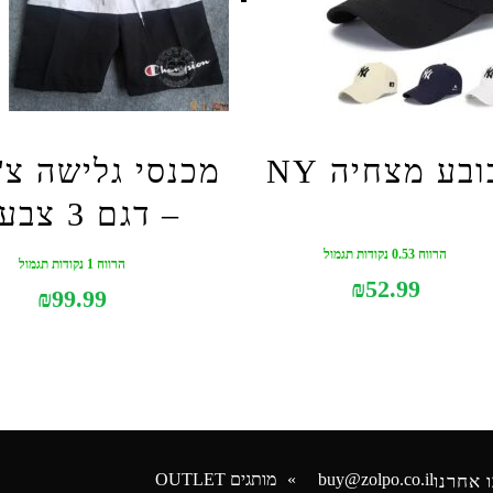
ובע מצחיה NY
מכנסי גלישה צ'מ
– דגם 3 צבעים
הרווח 0.53 נקודות תגמול
הרווח 1 נקודות תגמול
₪
52.99
₪
99.99
buy@zolpo.co.il
מותגים OUTLET
 אחרנו