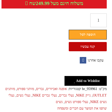
משלוח חינם מעל 249.99שח
כמות
של
נעלי
הוספה לסל
ספורט
יוניסקס
קנה עכשיו
נייק
דגם
עקבו אחרנו
קולורס
Facebook
NIKE
Add to Wishlist
מק"ט:
br_959961
קטגוריות:
אופנה ואביזרים
,
גברים
,
מותגי ספורט
,
מותגים
OUTLET
,
נייק NIKE
,
נעלי גברים
,
נעלי גברים NIKE
,
נעלי נשים
,
נעלי
נשים NIKE
,
נעלי ספורט נשים
,
נשים
שתפו את המוצר עם חברים ומשפחה