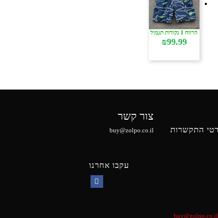
הרווח 1 נקודות תגמול
₪
99.99
צור קשר
טי התקשרות
buy@zolpo.co.il
עקבו אחרנו
Facebook
buy@zolpo.co.il