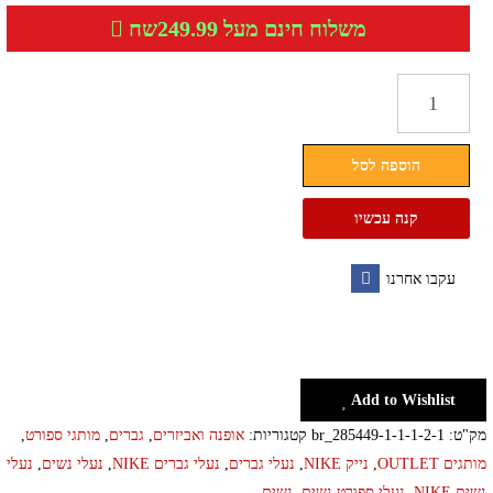
משלוח חינם מעל 249.99שח
כמות
של
נעלי
הוספה לסל
סניקרס
אייר
קנה עכשיו
מקס
גברים
עקבו אחרנו
נשים
Facebook
Add to Wishlist
מק"ט:
br_285449-1-1-1-2-1
קטגוריות:
אופנה ואביזרים
,
גברים
,
מותגי ספורט
,
מותגים OUTLET
,
נייק NIKE
,
נעלי גברים
,
נעלי גברים NIKE
,
נעלי נשים
,
נעלי
נשים NIKE
,
נעלי ספורט נשים
,
נשים