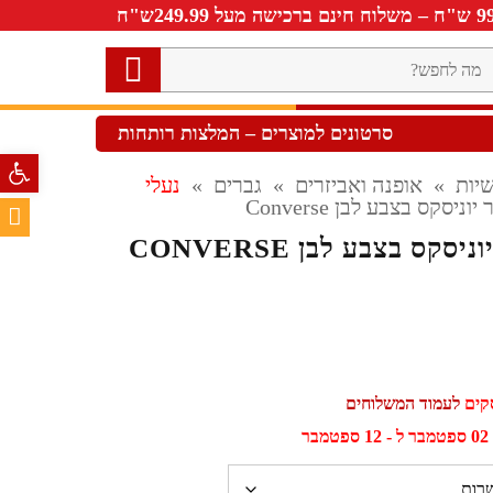
ה
חפש?
סרטונים למוצרים – המלצות רותחות
פתח סרגל 
יות
»
אופנה ואביזרים
»
גברים
»
נעלי
יסקס בצבע לבן Converse
קס בצבע לבן CONVERSE
לעמוד המשלוחים
ר