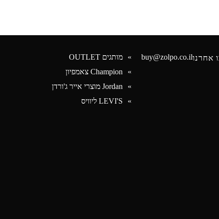
buy@zolpo.co.il
מותגים OUTLET
 אחרנו
Champion צאמפיון
Jordan מוצרי אייר ג'ורדן
Face
LEVI'S ליוויס