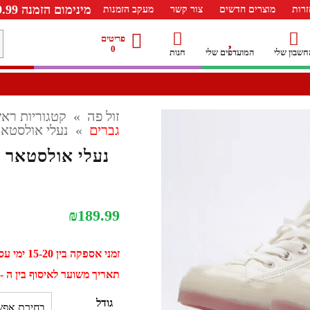
מינימום הזמנה 99.99 ש"ח – משלוח חינם ברכישה מעל 249.99ש"ח
רות
מוצרים חדשים
צור קשר
מעקב הזמנות
מ
פריטים
0
חשבון שלי
המועדפים שלי
חנות
ל
זול פה
»
קטגוריות ראש
גברים
»
נעלי אולסטאר יונ
נעלי אולסטאר יוניס
₪
189.99
זמני אספקה בין 15-20 ימי עסקים
תאריך משוער לאיסוף בין ה - 02 ספטמבר ל - 12 ספטמב
גודל