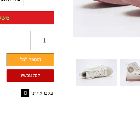
משלוח 
כמות
של
נעלי
הוספה לסל
אולסטאר
יוניסקס
קנה עכשיו
בצבע
לבן
עקבו אחרנו
Converse
Facebook