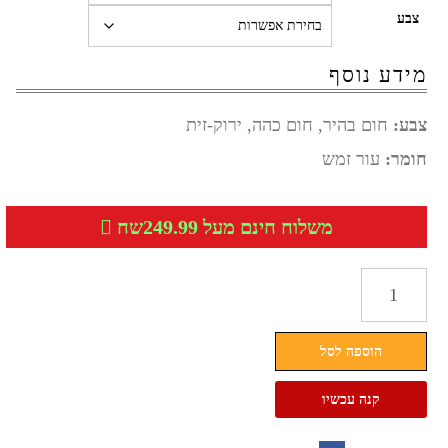
צבע
מידע נוסף
צבע:
חום בהיר, חום כהה, ירוק-זית
חומר:
עור זמש
משלוח חינם מעל 249.99שח
כמות
של
מגפוני
הוספה לסל
עור
זמש
קנה עכשיו
עם
שרוכים