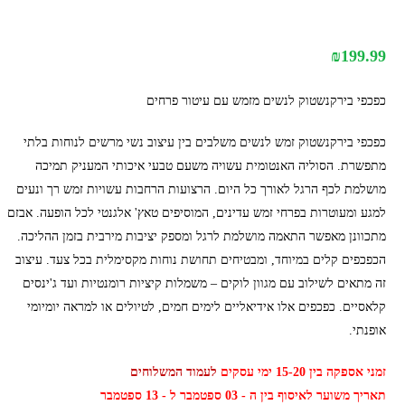
₪
199.99
כפכפי בירקנשטוק לנשים מזמש עם עיטור פרחים
כפכפי בירקנשטוק זמש לנשים משלבים בין עיצוב נשי מרשים לנוחות בלתי
מתפשרת. הסוליה האנטומית עשויה משעם טבעי איכותי המעניק תמיכה
מושלמת לכף הרגל לאורך כל היום. הרצועות הרחבות עשויות זמש רך ונעים
למגע ומעוטרות בפרחי זמש עדינים, המוסיפים טאץ' אלגנטי לכל הופעה. אבזם
מתכוונן מאפשר התאמה מושלמת לרגל ומספק יציבות מירבית בזמן ההליכה.
הכפכפים קלים במיוחד, ומבטיחים תחושת נוחות מקסימלית בכל צעד. עיצוב
זה מתאים לשילוב עם מגוון לוקים – משמלות קיציות רומנטיות ועד ג'ינסים
קלאסיים. כפכפים אלו אידיאליים לימים חמים, לטיולים או למראה יומיומי
אופנתי.
זמני אספקה בין 15-20 ימי עסקים
לעמוד המשלוחים
תאריך משוער לאיסוף בין ה - 03 ספטמבר ל - 13 ספטמבר