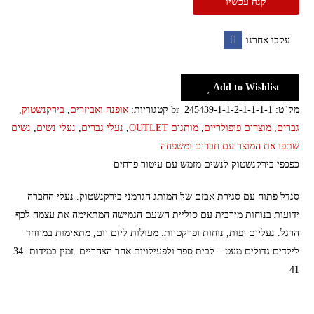
קנה עכשיו
מזמש
עם
עקבו אחרנו
עיטור
Facebook
פרחים
Birkenstock
Add to Wishlist
מק"ט:
br_245439-1-1-2-1-1-1-1
קטגוריות:
אופנה ואביזרים
,
בירקנשטוק
,
גברים
,
מוצרים פופולריים
,
מותגים OUTLET
,
נעלי גברים
,
נעלי נשים
,
נשים
שתפו את המוצר עם חברים ומשפחה
כפכפי בירקנשטוק לנשים מזמש עם עיטור פרחים
סנדל פתוח עם סגירת אבזם של המותג הגרמני בירקנשטוק. נעלי החברה
ידועות בנוחות מירבית עם סוליית השעם הגמישה המתאימה את עצמה לכף
הרגל. נעליים יפות, נוחות ופרקטיות. מעולות ליום יום, מתאימות במיוחד
לילדים גדולים מעט – לבית ספר ולפעילויות אחר הצהריים. זמין במידות 34-
41