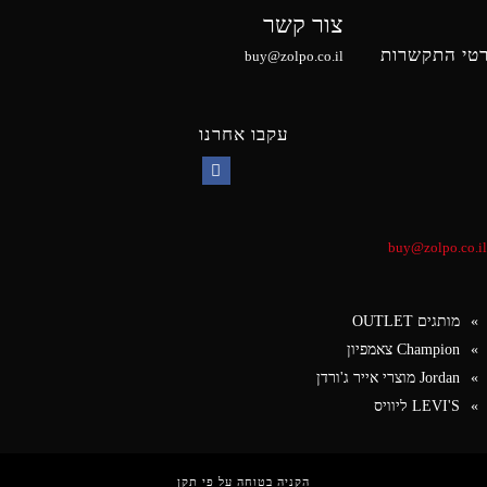
צור קשר
טי התקשרות
buy@zolpo.co.il
עקבו אחרנו
Facebook
buy@zolpo.co.il
מותגים OUTLET
Champion צאמפיון
Jordan מוצרי אייר ג'ורדן
LEVI'S ליוויס
הקניה בטוחה על פי תקן