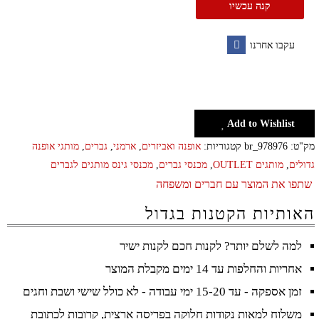
קנה עכשיו
לגברים
בצבע
עקבו אחרנו
תכלת
Facebook
ARMANI
Add to Wishlist
מק"ט:
br_978976
קטגוריות:
אופנה ואביזרים
,
ארמני
,
גברים
,
מותגי אופנה
גדולים
,
מותגים OUTLET
,
מכנסי גברים
,
מכנסי גינס מותגים לגברים
שתפו את המוצר עם חברים ומשפחה
האותיות הקטנות בגדול
למה לשלם יותר? לקנות חכם לקנות ישיר
אחריות והחלפות עד 14 ימים מקבלת המוצר
זמן אספקה - עד 15-20 ימי עבודה - לא כולל שישי ושבת וחגים
משלוח למאות נקודות חלוקה בפריסה ארצית, קרובות לכתובת