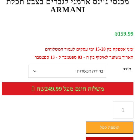
מכנסי ג'ינס ארמני לגברים בצבע תכלת
ARMANI
₪
159.99
זמני אספקה בין 15-20 ימי עסקים
לעמוד המשלוחים
תאריך משוער לאיסוף בין ה - 03 ספטמבר ל - 13 ספטמבר
מידה
משלוח חינם מעל 249.99שח
כמות
של
מכנסי
הוספה לסל
ג'ינס
ארמני