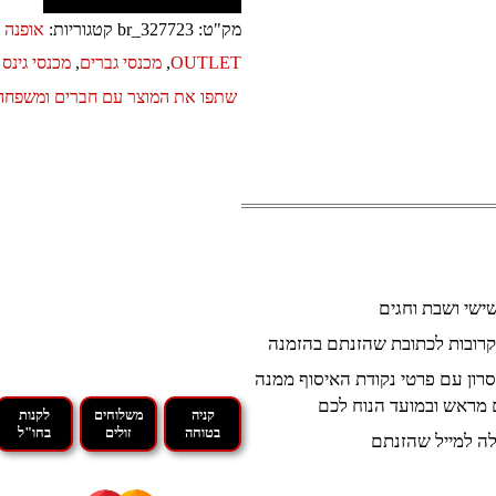
מק"ט:
br_327723
קטגוריות:
אופנה ו
OUTLET
,
מכנסי גברים
,
מכנסי גינס
שתפו את המוצר עם חברים ומשפחה
קרובות לכתובת שהזנתם בהזמנה
רון עם פרטי נקודת האיסוף ממנה
 מראש ובמועד הנוח לכם
קניה
משלוחים
לקנות
בטוחה
זולים
בחו"ל
ה למייל שהזנתם