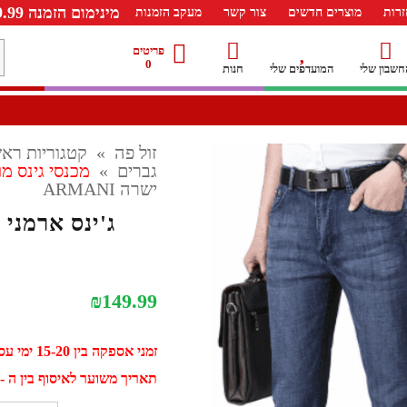
מינימום הזמנה 99.99 ש"ח – משלוח חינם ברכישה מעל 249.99ש"ח
רות
מוצרים חדשים
צור קשר
מעקב הזמנות
מ
פריטים
0
חשבון שלי
המועדפים שלי
חנות
ל
זול פה
»
קטגוריות ראש
גברים
»
מכנסי גינס מו
ישרה ARMANI
ג'ינס ארמני גבר
₪
149.99
זמני אספקה בין 15-20 ימי עסקים
תאריך משוער לאיסוף בין ה - 31 אוגוסט ל - 10 ספטמב