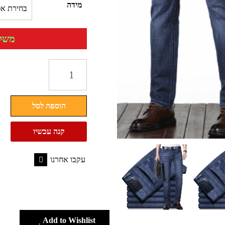
מידה
משלוח 
כמות
של
ג'ינס
הוספה לסל
ארמני
גברים
קנה עכשיו
גיזרה
ישרה
עקבו אחרנו
ARMANI
Facebook
Add to Wishlist