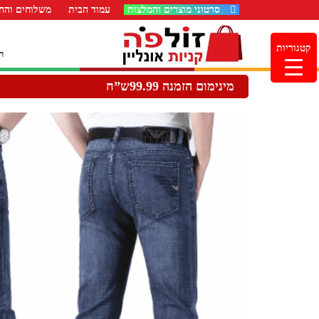
סרטוני מוצרים והמלצות
עמוד הבית
משלוחים והחז
קטגוריות
ה
מינימום הזמנה 99.99ש”ח