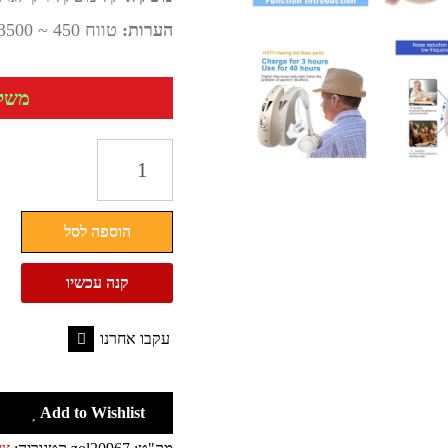
הערות:
טווח 450 ~ 3500 הרץ
משלוח 
כמות
של
מכשיר
הוספה לסל
שמיעה
דיגיטלי
קנה עכשיו
נטען
עקבו אחרנו
Facebook
Add to Wishlist