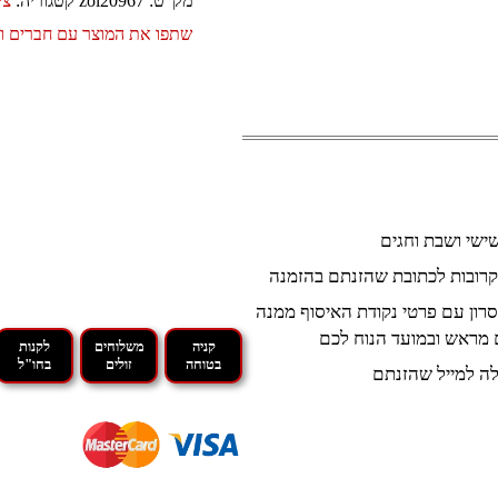
מק"ט:
zol20967
קטגוריה:
צי
שתפו את המוצר עם חברים 
קרובות לכתובת שהזנתם בהזמנה
רון עם פרטי נקודת האיסוף ממנה
 מראש ובמועד הנוח לכם
קניה
משלוחים
לקנות
בטוחה
זולים
בחו"ל
ה למייל שהזנתם