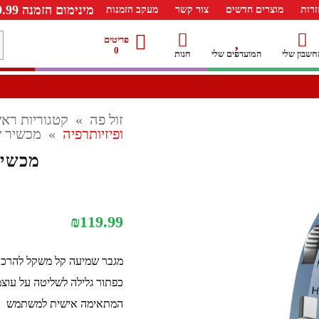
מינימום הזמנה 99.99 ש"ח – משלוח חינם ברכישה מעל 249.99ש"ח
רות
מוצרים חדשים
צור קשר
מעקב הזמנות
מ
פריטים
0
חשבון שלי
המועדפים שלי
חנות
ל
זול פה
»
קטגוריות ראש
ופיזיותרפיה
»
מכשיר ש
מכשיר
₪
119.99
מגבר שמיעה קל משקל להרכבה
המתאימה אישית למשתמש