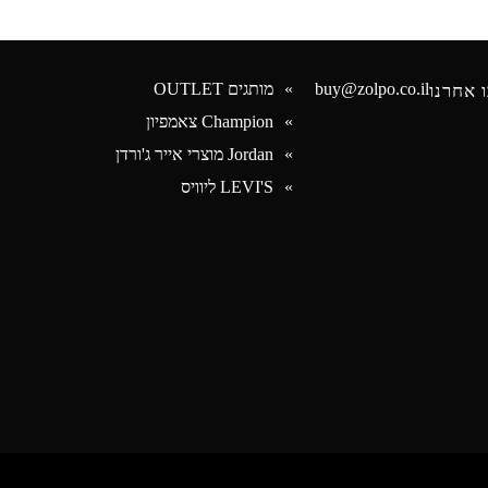
buy@zolpo.co.il
מותגים OUTLET
 אחרנו
Champion צאמפיון
Jordan מוצרי אייר ג'ורדן
Face
LEVI'S ליוויס