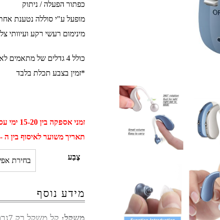
כפתור הפעלה / ניתוק
מופעל ע"י סוללה נטענת אחת LR44 2 יח' כלולו
מינימום רעשי רקע ועיוותי צלי
כולל 4 גדלים של מתאמים לאוזן
*זמין בצבע תכלת בלבד
זמני אספקה בין 15-20 ימי עסקים
תאריך משוער לאיסוף בין ה - 01 ספטמבר ל - 11 ספטמב
צֶבַע
מידע נוסף
משקל:
קל משקל רק 7גרם