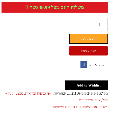
משלוח חינם מעל 249.99שח
כמות
של
קוצץ
הוספה לסל
ציפורניים
מקצועי
קנה עכשיו
עקבו אחרנו
Facebook
Add to Wishlist
מק"ט:
zol21156-1-1-2-1-1-1
קטגוריות:
יופי וטיפוח ובריאות
,
מבצעי קנה +
קבל
,
ציוד לציפורניים
שתפו את המוצר עם חברים ומשפחה