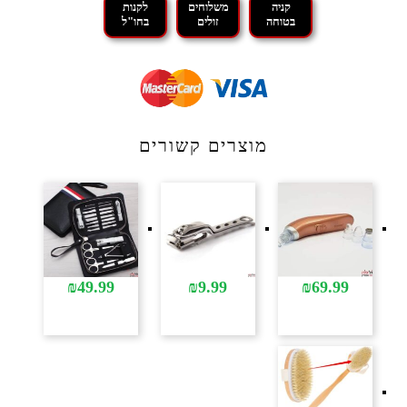
קניה
משלוחים
לקנות
בטוחה
זולים
בחו"ל
מוצרים קשורים
₪
49.99
₪
9.99
₪
69.99