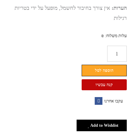
הערות:
אין צורך בחיבור לחשמל, מופעל על ידי בטריות
רגילות
עלות משלוח: ₪
כמות
של
מראה
הוספה לסל
מגדילה
פי
קנה עכשיו
7
עקבו אחרנו
Facebook
Add to Wishlist