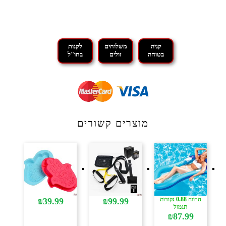
קניה
משלוחים
לקנות
בטוחה
זולים
בחו"ל
מוצרים קשורים
הרווח 0.88 נקודות
₪
39.99
₪
99.99
תגמול
₪
87.99