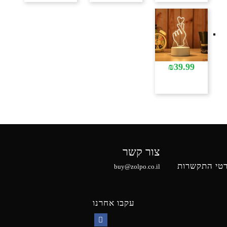
₪
39.99
צור קשר
טי התקשרות
buy@zolpo.co.il
עקבו אחרנו