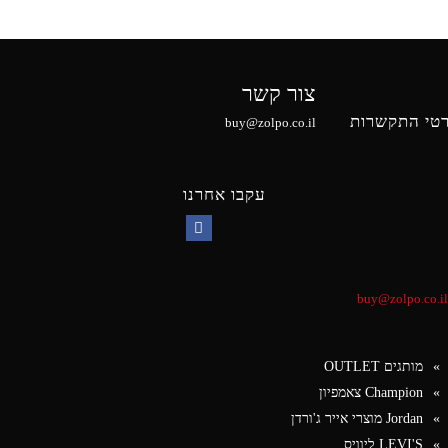
צור קשר
טי התקשרות
buy@zolpo.co.il
עקבו אחרנו
Facebook
buy@zolpo.co.il
מותגים OUTLET
Champion צאמפיון
Jordan מוצרי אייר ג'ורדן
LEVI'S ליוויס