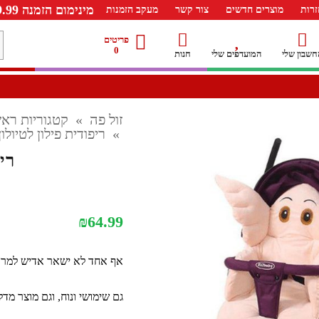
מינימום הזמנה 99.99 ש"ח – משלוח חינם ברכישה מעל 249.99ש"ח
רות
מוצרים חדשים
צור קשר
מעקב הזמנות
מ
פריטים
0
חשבון שלי
המועדפים שלי
חנות
ל
זול פה
»
קטגוריות ראש
»
ריפודית פילון לטיולון
ריפ
₪
64.99
אף אחד לא ישאר אדיש למראה
גם שימושי ונוח, וגם מוצר מדלי