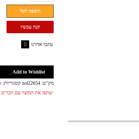
ריפודית
הוספה לסל
פילון
לטיולון
קנה עכשיו
עקבו אחרנו
Facebook
Add to Wishlist
מק"ט:
zol22654
קטגוריות:
א
שתפו את המוצר עם חברים 