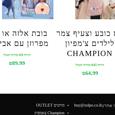
כובע וצעיף צמר
בובת אלזה או 
לילדים צ'מפיון
מפרוזן עם אבי
CHAMPION
הרווח 0.9 נקודות תגמול
₪
89.99
הרווח 0.65 נקודות תגמול
₪
64.99
buy@zolpo.co.il
מותגים OUTLET
 אחרנו
Champion צאמפיון