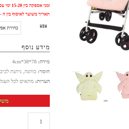
זמני אספקה בין 15-20 ימי עסקים
תאריך משוער לאיסוף בין ה - 30 אוגוסט ל - 09 ספטמב
צבע
מידע נוסף
מידה:
78*38*4cm
חומר:
כותנה, ניתנת לכיב
הערות:
מתאים לכל העגלו
משלוח 
כמות
של