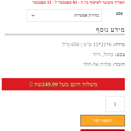
תאריך משוער לאיסוף בין ה - 03 ספטמבר ל - 13 ספטמבר
צבע
מידע נוסף
מידה:
6*21*15 ס"מ | 650 מ"ל
צבע:
כחול, ורוד
חומר:
פלדת אל-חלד
משלוח חינם מעל 249.99שח
כמות
של
קופסת
הוספה לסל
אוכל
מחולקת