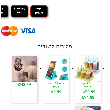
קניה
משלוחים
לקנ
בטוחה
זולים
בחו
מוצרים קשורים
הרווח 0.6 נקודות
הרווח 0.1 נקודות
₪
42.99
תגמול
תגמול
₪
9.99
₪
59.99
–
טווח
₪
74.99
מחירים:
עד