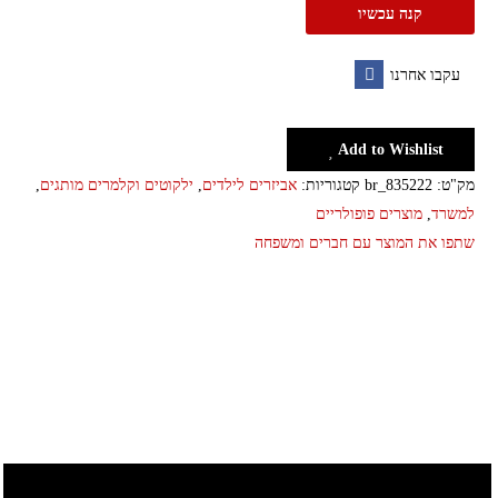
קנה עכשיו
מפלדת
אל-חלד
עקבו אחרנו
-
Facebook
בנטו
בוקס
Add to Wishlist
מק"ט:
br_835222
קטגוריות:
אביזרים לילדים
,
ילקוטים וקלמרים מותגים
,
למשרד
,
מוצרים פופולריים
שתפו את המוצר עם חברים ומשפחה