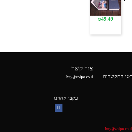
₪
49.49
צור קשר
טי התקשרות
buy@zolpo.co.il
עקבו אחרנו
Facebook
buy@zolpo.co.il