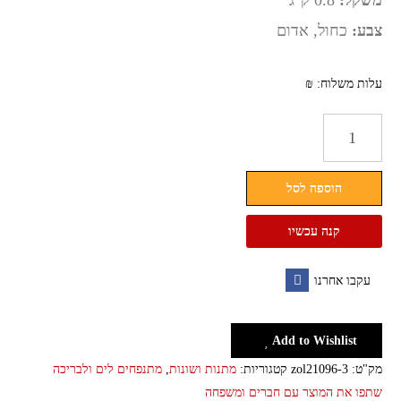
משקל:
0.8 ק"ג
צבע:
כחול, אדום
עלות משלוח: ₪
כמות
של
מזרן
הוספה לסל
מתנפח
יחיד
קנה עכשיו
לים
ולבריכה
עקבו אחרנו
עם
Facebook
צילייה
Add to Wishlist
מק"ט:
zol21096-3
קטגוריות:
מתנות ושונות
,
מתנפחים לים ולבריכה
שתפו את המוצר עם חברים ומשפחה